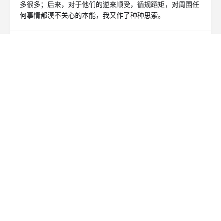
多很多；后来，对于他们的逆来顺受，循规蹈矩，对周围任
何事情都漠不关心的本能，我又作了种种思索。
READ MORE
书摘
2026年3月阅读书摘