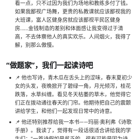
看一点，只不过因为我们为场地和教练多付了钱。
如果我鄙视广场舞，更贵的私教课就应该鄙视我的
大班课，富人区健身房就应该鄙视平民区健身
房……金钱制造的差别和体面感让我变得过于清
高，不去体察他人的真实欢乐。人间烟火，我得了
解，别那么傲慢。
“做题家”，我们一起读诗吧
📌 他也写诗，青木瓜在舌头上的涩味，春末夏初少
女的头发，夜晚掀开了碧绿一角，月光倾泻，桂花
跌落，水草纠缠。看见冬天枯萎的草木，他觉得它
们正在拨动通往春天的门帘。他期待把自己的震颤
讲给学生，和他们一起发现日常中的诗意。
📌 他还特别推荐给我一本书——玛丽·奥利弗《诗歌
手册》。我读了，觉得有一段话很适合讲给我的学
生们：“一首诗假如是贫乏的，很有可能是因为诗