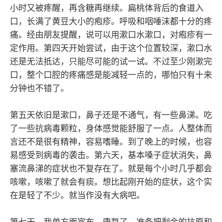
小时又被疼醒，再含糖再继续。扁桃体背后的食道入
口，长满了黄豆大小的疱疹。呼吸和咽唾沫都十分的疼
痛。经由朋友提醒，说可以用漱口水漱口，对疱疹有一
定作用。第四天开始尝试，由于这个位置较深，漱口水
还是无法抵达，只能尽可能的试一试。不过至少刚漱完
口，整个口腔的疼痛感是能减轻一点的，哪怕只有十来
分钟也不错了。
第五天依旧是漱口，鼻子还是不通气，有一些鼻涕。吃
了一些抗病毒颗粒，身体感觉能舒服了一点。人整体而
言还不是很有精神，容易嗜睡。到了晚上的时候，也容
易感受到病毒的袭击。第六天，基本嗓子症状消失，鼻
塞流鼻涕的症状也不复存在了。就是每个小时几乎都会
咳嗽，咳嗽了就会有痰。想比起刚开始的症状，这个实
在是轻了不少。就当作没有大病吧。
第七天，我单方面宣布，康复了。准备把剩余的抗原和