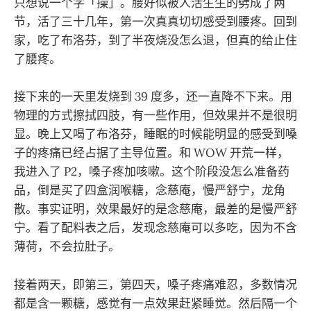
只想说一个字「操」。腰好似被人活生生的劈成了两
节，活了三十几年，第一次真真切切感受到腰疼。回到
家，吃了布洛芬，到了半夜烧没怎么退，但真的给止住
了腰疼。
接下来的一天里发烧到 39 度多，还一直降不下来。用
物理的方式擦拭四肢，有一些作用，但效果并不是很明
显。晚上又喝了布洛芬，睡眠的时候能明显的感受到嗓
子的疼痛已经占据了主导位置。和 WOW 开荒一样，
我进入了 P2，嗓子疼加咳嗽。这个阶段没怎么准备药
品，倒是买了四盒润喉糖，念慈庵，慢严舒宁，龙角
散。事实证明，效果最好的是念慈庵，最差的是慢严舒
宁。看了配料表之后，发现念慈庵可以多吃，因为不含
薄荷，不会拉肚子。
接着两天，即第三，第四天，嗓子疼痛难忍，多数情况
都是含一颗糖，感觉有一点效果赶紧睡觉。然后隔一个