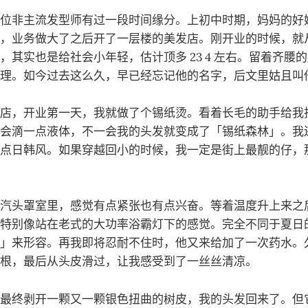
位非主流发型师有过一段时间缘分。上初中时期，妈妈的好
，业务做大了之后开了一层楼的美发店。刚开业的时候，就
，其实也是给社会小年轻，估计顶多 23 4 左右。留着齐腰
理。如今过去这么久，早已经忘记他的名字，后文里姑且叫
店，开业第一天，我就做了个锡纸烫。看着长毛的助手给我
会滴一点液体，不一会我的头发就变成了「锡纸森林」。我
点日韩风。如果穿越回小的时候，我一定是街上最靓的仔，
汽头罩室里，感觉有点紧张也有点兴奋。等着温度升上来之
特别像站在老式的大功率浴霸灯下的感觉。完全不同于夏日
」来形容。再我即将忍耐不住时，他又来给加了一次药水。
根，最后从头皮滑过，让我感受到了一丝丝清凉。
最终剥开一颗又一颗银色扭曲的树皮，我的头发回来了。但