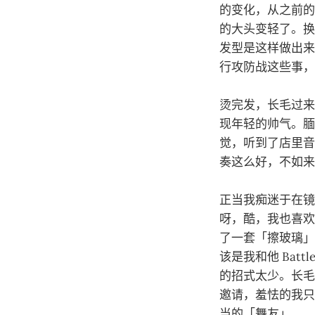
的变化，从之前的
的大头变轻了。换
发型是这样做出来
行攻防战这些事，
烫完发，长毛过来
现年轻的帅气。腼
觉，听到了店里音
奏这么好，不如来
正当我痴迷于在镜
呀，酷，我也喜欢
了一套「擦玻璃」的
该是我和他 Bat
的招式太少。长毛
邀请，羞怯的我只
当的「舞友」。