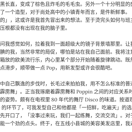
黑长直，变成了棕色且炸毛的毛毛虫。另外一个十分明显的
了一个造型，对于尚处高中的小镇青年而言，是件新鲜事。「
的」，这或许是我首先冒出来的想法。至于烫完头如何与班
压根都没有出现在我的脑子里。
问我感觉如何，拉着我到一面超级大的镜子背景墙那里。让我摆
腆的我，当然非常的局促，哪怕是站在我自己面前。我将注
箱放的欧美流行乐，内心里某个部分开始随着旋律跳动。既
点滑步，顺带做一点 Pop，用新发型或许会很酷吧。
中自己飘逸的步伐时，长毛过来拍拍我，用不怎么标准的普
霹雳舞」。正当我琢磨着霹雳舞和 Poppin 之间的对应关
姿势。颇有在电视里 80 年代的舞厅 Disco 的味道。按
tle 的环节了，可我发型自己和他都是「一招鲜，吃遍天」的选手，
先开口了，「没事过来玩，我们一起练舞，交流交流」。对
能一个劲的点头。终于，在五线小县城的美容美发店里，我