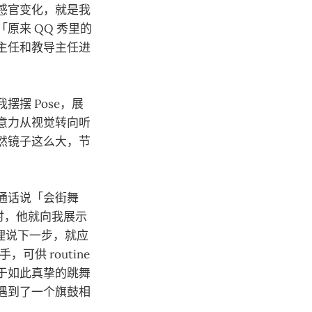
感官变化，就是我
原来 QQ 秀里的
主任和教导主任进
摆 Pose，展
意力从视觉转向听
然镜子这么大，节
通话说「会街舞
系时，他就向我展示
道理说下一步，就应
可供 routine
于如此真挚的跳舞
遇到了一个旗鼓相