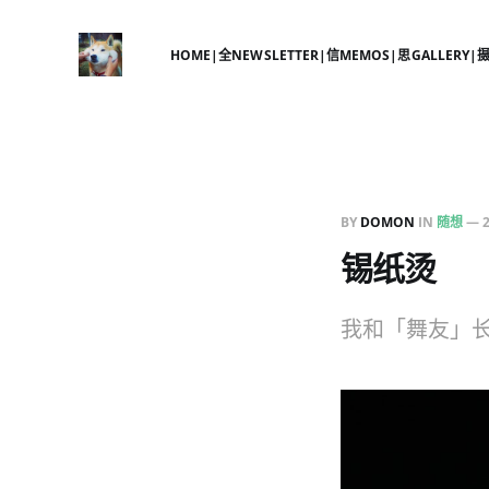
HOME|全
NEWSLETTER|信
MEMOS|思
GALLERY|
BY
DOMON
IN
随想
—
锡纸烫
我和「舞友」