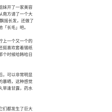
姐妹开了一家美容
从南方请了一个大
的飘摇长发，还做了
他「长毛」吧。
拧上一个又一个的
还挺喜欢套着锡纸
那个时候哈韩哈日
后，可以非常明显
的暴晒，这种感觉
久旱逢甘露，药水
它们都发生了巨大