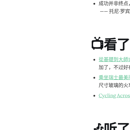
成功并非终点
—— 托尼·罗
📺看
從基礎到大師15個
加了，不过好
乘坐瑞士最美
尺寸玻璃的火
Cycling Acro
🎶听