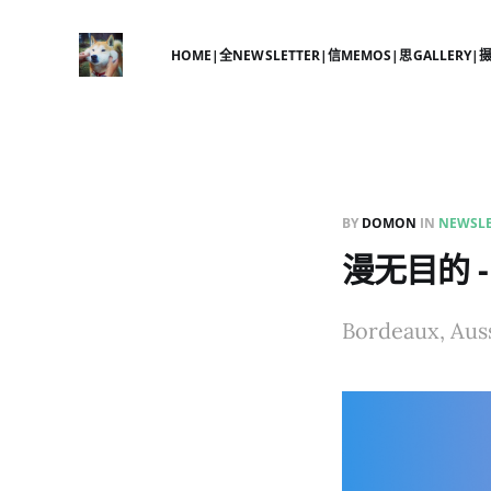
HOME|全
NEWSLETTER|信
MEMOS|思
GALLERY|
BY
DOMON
IN
NEWSLE
漫无目的 -
Bordeaux, Aus