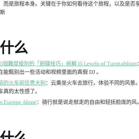
，而是旅程本身。关键在于你如何看待这个旅程，以及是否
宾斯
了什么
難度級別的「刷碟技巧」拆解 15 Levels of Turntablism
在能甄别出一些活动和视频里面的真假 DJ 。
丽的火车前往意大利
：云乘坐火车去旅行，体验不同的风景
车真的太性感了。
ss Europe Alone
：骑行就是说走就走的自由和轻抚脸庞的风
了什么