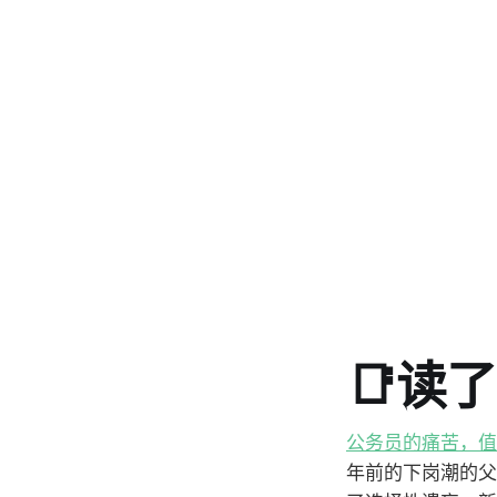
📑读
公务员的痛苦，值
年前的下岗潮的父