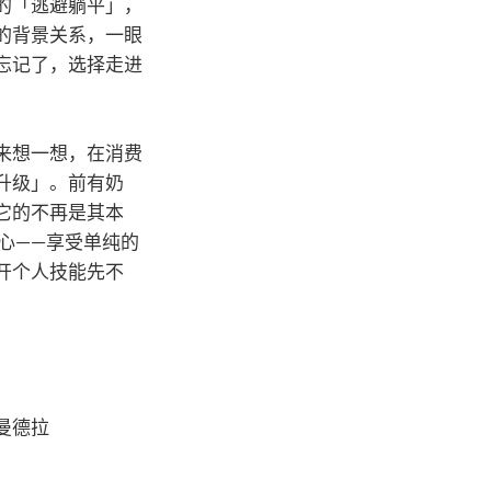
的「逃避躺平」，
的背景关系，一眼
忘记了，选择走进
来想一想，在消费
升级」。前有奶
它的不再是其本
核心——享受单纯的
开个人技能先不
曼德拉