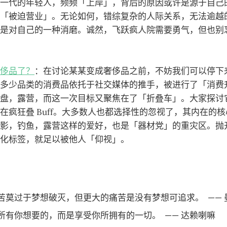
一代的年轻人，频频「上岸」，背后的原因或许是源于自己
「被迫营业」。无论如何，错综复杂的人际关系，无法逾越
是对自己的一种消磨。诚然，飞跃疯人院需要勇气，但也别
侈品了？
：在讨论某某变成奢侈品之前，不妨我们可以停下
多少品类的消费品依托于社交媒体的推手，被进行了「消费
盘，露营，而这一次目标又聚焦在了「折叠车」。大家探讨
在疯狂叠 Buff。大多数人也都选择性的忽视了，其内在的
影，钓鱼，露营这样的爱好，也是「器材党」的重灾区。抛
化标签，就足以被他人「仰视」。
苦莫过于梦想破灭，但更大的痛苦是没有梦想可追求。 —— 
所有你想要的，而是享受你所拥有的一切。 —— 达赖喇嘛