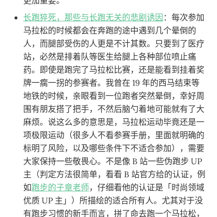
更加重要。
长跑猝死，那些与长跑无关的悲剧诱因
：每次参加
马拉松的时候都会在奔跑的途中遇到几个晕倒的
人，而腿部受伤的人更是不计其数。只要到了医疗
站，必然是排着队等医生给腿上各种部位喷止痛
药。即使是跑完了马拉松比赛，还是能看到挂着奖
牌一瘸一拐的参赛者。我曾在 19 年的西马结束等
地铁的时候，亲眼看到一位跑者突然晕倒，幸好周
围有朋友搭了把手，不然后脑勺着地可能就有了大
麻烦。说这么多的意思是，马拉松运动毕竟还是一
项极限运动（很多人不看参赛手册，里面就明确的
标明了风险，以及哪些条件下不适合参加），需要
大家保持一些敬畏心。不是像 B 站一些伪跑步 UP
主（判定方法很简单，看看 B 站官方给的认证，例
如
跑步的子章老师
，仔细看他的认证是「时尚领域
优质 UP 主」）所描绘的适合所有人。尤其对于没
有跑步习惯的新手而言，拼了命去跑一个马拉松，