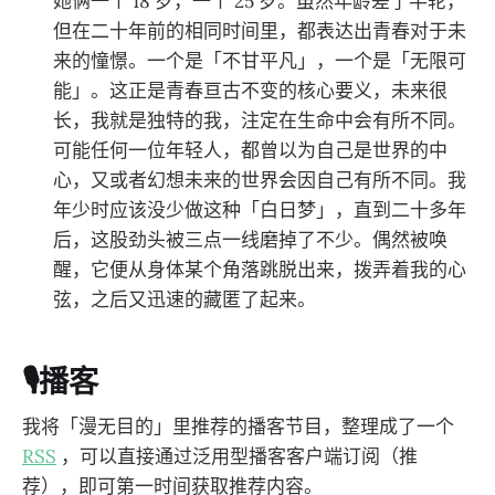
她俩一个 18 岁，一个 25 岁。虽然年龄差了半轮，
但在二十年前的相同时间里，都表达出青春对于未
来的憧憬。一个是「不甘平凡」，一个是「无限可
能」。这正是青春亘古不变的核心要义，未来很
长，我就是独特的我，注定在生命中会有所不同。
可能任何一位年轻人，都曾以为自己是世界的中
心，又或者幻想未来的世界会因自己有所不同。我
年少时应该没少做这种「白日梦」，直到二十多年
后，这股劲头被三点一线磨掉了不少。偶然被唤
醒，它便从身体某个角落跳脱出来，拨弄着我的心
弦，之后又迅速的藏匿了起来。
🎙️播客
我将「漫无目的」里推荐的播客节目，整理成了一个
RSS
，可以直接通过泛用型播客客户端订阅（推
荐），即可第一时间获取推荐内容。