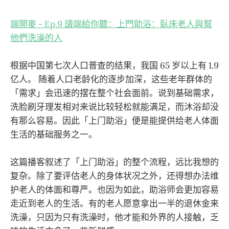
端開麥 - Ep.9 讀端給你聽：上門助浴：臥床老人與幫
他們洗澡的人
根据中国第七次人口普查的结果，我国 65 岁以上有 1.9
亿人。 随着人口老龄化的逐步加深，这些老年群体的
「需求」会迅速的摆在整个社会面前。说到基础需求，
洗脸刷牙理发相对来说比较轻松就能满足，而沐浴却没
有那么容易。因此「上门助浴」便是能提供给老人体面
生活的基础服务之一。
这篇播客叙述了「上门助浴」的整个流程，远比我想的
复杂。除了要评估老人的身体状况之外，还得想办法维
护老人的体面和尊严。也因为如此，助浴师会更加容易
走近到老人的生活。有的老人愿意拿出一半的退休金来
洗澡，只因为只有洗澡时，他才能和外界的人接触，乏