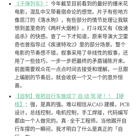
《子弹列车》
：今年截至目前看到的最好的爆米花
电影，混乱中又带着宿命论的感觉。片子有些地方
像昆汀的《落水狗》，有些部分的情节处理让我联
想到盖里奇的《两杆大烟枪》，打斗戏又有《极速
追杀》的快感。查了一下才知道，原来导演大卫雷
奇也曾指导过《疾速特攻2》里的部分场景。整个
电影的节奏感不错，叙事采用了非线性的叙事，还
用了一些技巧，一步一步把最终的矛盾铺陈开来。
前面需要观众花一点点时间去接受和理解，一旦跟
上编剧的节奏后，就会收获一个又一个的意外惊
喜。
【自制】我把自行车做成了 自 动 驾 驶 ！！【硬
核】
：强，是真的强。难以相信从CAD 建模，PCB
设计，总线控制，电机控制，手工焊接，代码编写
都由一个人做完的。真 · 全干工程师。当他踢开自
行车撑的一瞬间，我才明白了什么是真正的「自