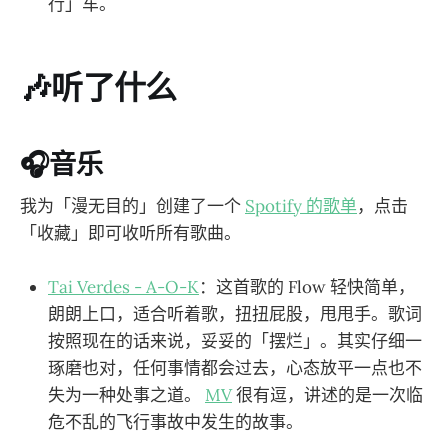
行」车。
🎶听了什么
🎧音乐
我为「漫无目的」创建了一个
Spotify 的歌单
，点击
「收藏」即可收听所有歌曲。
Tai Verdes - A-O-K
：这首歌的 Flow 轻快简单，
朗朗上口，适合听着歌，扭扭屁股，甩甩手。歌词
按照现在的话来说，妥妥的「摆烂」。其实仔细一
琢磨也对，任何事情都会过去，心态放平一点也不
失为一种处事之道。
MV
很有逗，讲述的是一次临
危不乱的飞行事故中发生的故事。