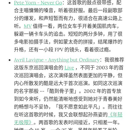
Pete Yorn - Never Go
：这首歌的鼓点很带感，配
合主唱慵懒的嗓音，听着很舒服。最后一段副歌部
分的爆发，和声短暂而有力，很适合在高速公路上
听。
MV
值得一看，两位女车手开着美国肌肉车，
躲避一辆卡车头的追击。短短的两分多钟，用了很
多电影拍摄手法，例如蒙太奇的拼接，结尾爆炸的
升格，还有一小段 FPV 的镜头，看着很过瘾。
Avril Lavigne - Anything but Ordinary
：我很推荐
这版东京巡回演唱会的
Live
，不同于 2003 年的首
次巡回演唱会，这次演绎虽然表面更加的平静，但
内心所散发的酷是远大于首次巡演。如同这次巡演
的名字那般 --「酷到骨子里」。2002 年的首专放
到如今来听，仍然能清晰地感受到她对于青春美好
的畅想与不妥协，「我不愿意如此平凡」。而往往
在听这首歌的时候，我又会联想起孙燕姿的
《年轻
无极限》
。两首歌的发表时间接近，只相差一年。