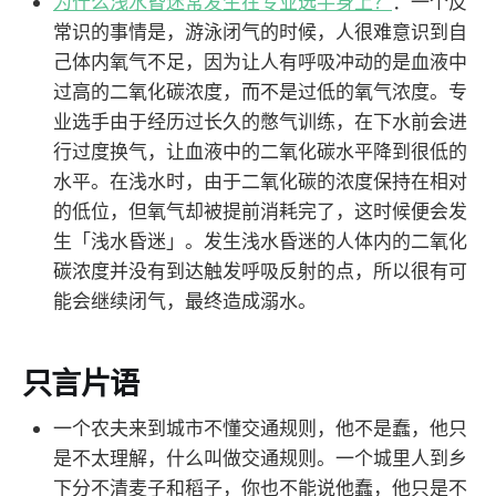
为什么浅水昏迷常发生在专业选手身上？
：一个反
常识的事情是，游泳闭气的时候，人很难意识到自
己体内氧气不足，因为让人有呼吸冲动的是血液中
过高的二氧化碳浓度，而不是过低的氧气浓度。专
业选手由于经历过长久的憋气训练，在下水前会进
行过度换气，让血液中的二氧化碳水平降到很低的
水平。在浅水时，由于二氧化碳的浓度保持在相对
的低位，但氧气却被提前消耗完了，这时候便会发
生「浅水昏迷」。发生浅水昏迷的人体内的二氧化
碳浓度并没有到达触发呼吸反射的点，所以很有可
能会继续闭气，最终造成溺水。
只言片语
一个农夫来到城市不懂交通规则，他不是蠢，他只
是不太理解，什么叫做交通规则。一个城里人到乡
下分不清麦子和稻子，你也不能说他蠢，他只是不