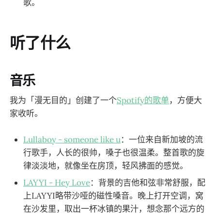
歌。
听了什么
音乐
我为「漫无目的」创建了一个
Spotify的歌单
，方便大
家收听。
Lullaboy - someone like u
：一位来自新加坡的流
行歌手，人长的很帅，嗓子也很温柔。整首歌的旋
律淡淡地，就像坐在房顶，轻风拂面的感觉。
LAYYI - Hey Love
：背景的吉他和弦非常舒服，配
上LAYYI略带沙哑的磁性嗓音。晚上打开空调，窝
在沙发里，取出一杯冰镇的果汁，想念那个远方的