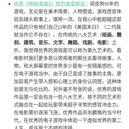
纯黑《神秘海域4》惨烈难度解说
：顽皮狗16年的
游戏，无论是在美术场景，人物塑造，游戏感官体
验及镜头叙事上，堪称一流。在我心中能超越这部
作品的只有他们自己13年的《美国末日》（二代我
就当作它不存在）。在传统的八大艺术（
绘画、雕
刻、建筑、音乐、文学、舞蹈、戏剧、电影
）之
外，我觉得优秀的游戏是可以称为第九艺术的。看
电影时我们更多是以旁观者的眼光去看待故事，人
物，和大屏幕里的世界多少是有一些隔离感的。可
在电子游戏当中，由于自己变成了故事的主角，更
加容易产生带入感和心理上的身份认同感，这种体
验是无与伦比的。另外毫不夸张的说，优秀的游戏
作品里一定会包含一些八大艺术，将不同的艺术形
式融合在一起给玩家带来超乎寻常的感官冲击力。
在电影票价逐渐飞涨，优秀作品凤毛麟角的当今时
代，在优秀的电子游戏中体验一下虚拟世界的第二
人生，或许是个不错的选择。