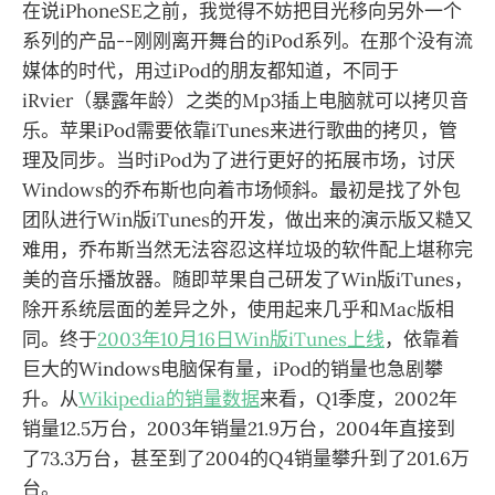
在说iPhoneSE之前，我觉得不妨把目光移向另外一个
系列的产品--刚刚离开舞台的iPod系列。在那个没有流
媒体的时代，用过iPod的朋友都知道，不同于
iRvier（暴露年龄）之类的Mp3插上电脑就可以拷贝音
乐。苹果iPod需要依靠iTunes来进行歌曲的拷贝，管
理及同步。当时iPod为了进行更好的拓展市场，讨厌
Windows的乔布斯也向着市场倾斜。最初是找了外包
团队进行Win版iTunes的开发，做出来的演示版又糙又
难用，乔布斯当然无法容忍这样垃圾的软件配上堪称完
美的音乐播放器。随即苹果自己研发了Win版iTunes，
除开系统层面的差异之外，使用起来几乎和Mac版相
同。终于
2003年10月16日Win版iTunes上线
，依靠着
巨大的Windows电脑保有量，iPod的销量也急剧攀
升。从
Wikipedia的销量数据
来看，Q1季度，2002年
销量12.5万台，2003年销量21.9万台，2004年直接到
了73.3万台，甚至到了2004的Q4销量攀升到了201.6万
台。