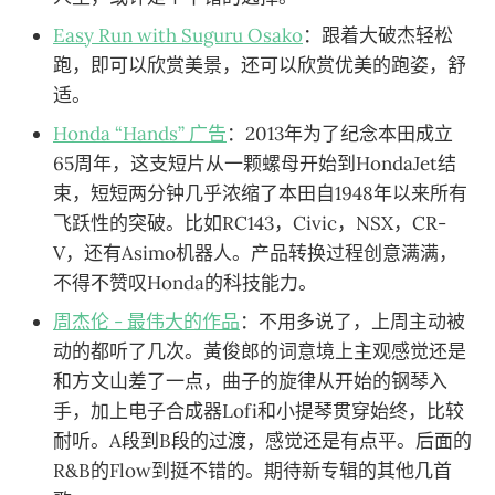
Easy Run with Suguru Osako
：跟着大破杰轻松
跑，即可以欣赏美景，还可以欣赏优美的跑姿，舒
适。
Honda “Hands” 广告
：2013年为了纪念本田成立
65周年，这支短片从一颗螺母开始到HondaJet结
束，短短两分钟几乎浓缩了本田自1948年以来所有
飞跃性的突破。比如RC143，Civic，NSX，CR-
V，还有Asimo机器人。产品转换过程创意满满，
不得不赞叹Honda的科技能力。
周杰伦 - 最伟大的作品
：不用多说了，上周主动被
动的都听了几次。黃俊郎的词意境上主观感觉还是
和方文山差了一点，曲子的旋律从开始的钢琴入
手，加上电子合成器Lofi和小提琴贯穿始终，比较
耐听。A段到B段的过渡，感觉还是有点平。后面的
R&B的Flow到挺不错的。期待新专辑的其他几首