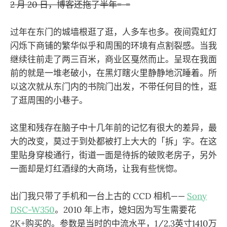
2 月 20 日，博客还拖了半年=-=
过年在东门的城墙根逛了逛，人多车也多。夜间霓虹灯
闪烁下商铺的繁华似乎和周围的环境有点割裂感。当我
继续往前走了两三百米，商业区戛然而止。呈现在我面
前的就是一堆老破小，在黑灯瞎火里静静地沉睡着。所
以这次就从东门内的书院门出发，不带任何目的性，逛
了逛周围的小巷子。
这里和残存在脑子中十几年前的记忆有很大的差异，最
大的改变，莫过于到处都被打上大大的「拆」字。在这
里贴身穿梭通行，街道一面是待拆的破败老房子，另外
一面却是灯红酒绿的大商场，让我有些恍惚。
出门我只带了手机和一台上古的 CCD 相机——
Sony
DSC-W350
。2010 年上市，媳妇因为写生需要花
2K+购买的。参数是当时的中流水平，1/2.3英寸1410万